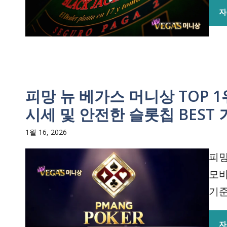
자
피망 뉴 베가스 머니상 TOP 1
시세 및 안전한 슬롯칩 BEST
1월 16, 2026
피망
모바
기준
자