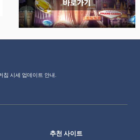
커칩 시세 업데이트 안내.
추천 사이트