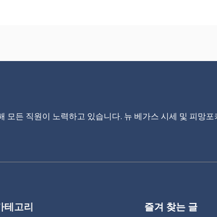
 모든 직원이 노력하고 있습니다. 뉴 베가스 시세 및 피망포
카테고리
즐겨 찾는 글